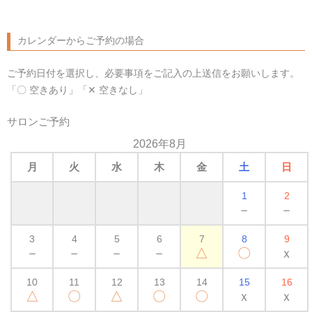
カレンダーからご予約の場合
ご予約日付を選択し、必要事項をご記入の上送信をお願いします。
「〇 空きあり」「✕ 空きなし」
サロンご予約
2026年8月
月
火
水
木
金
土
日
1
2
－
－
3
4
5
6
7
8
9
－
－
－
－
△
〇
ｘ
10
11
12
13
14
15
16
△
〇
△
〇
〇
ｘ
ｘ