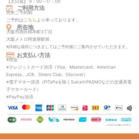
【土日祝】 9：00～17：00
ご利用方法
完全ご予約制
ご予約は
こちら
より承っております。
所在地
大阪市西区靱本町3丁目
大阪メトロ阿波座駅前
※詳細な場所につきましてはご予約後にご案内させていただきます。
お支払い方法
※現金
※クレジットカード決済（Visa、
Mastercard、
American
Express、
JCB、
Diners Club、
Discover）
※電子マネー決済（PiTaPaを除くSuicaやPASMOなどの交通系電
子マネーカード）
※PayPay決済
にご対応しております。