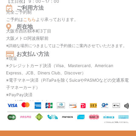
【土日祝】 9：00～17：00
ご利用方法
完全ご予約制
ご予約は
こちら
より承っております。
所在地
大阪市西区靱本町3丁目
大阪メトロ阿波座駅前
※詳細な場所につきましてはご予約後にご案内させていただきます。
お支払い方法
※現金
※クレジットカード決済（Visa、
Mastercard、
American
Express、
JCB、
Diners Club、
Discover）
※電子マネー決済（PiTaPaを除くSuicaやPASMOなどの交通系電
子マネーカード）
※PayPay決済
にご対応しております。